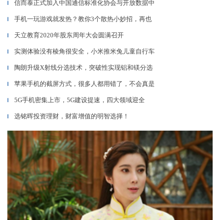
信而泰正式加入中国通信标准化协会与开放数据中
▎
手机一玩游戏就发热？教你3个散热小妙招，再也
▎
天立教育2020年股东周年大会圆满召开
▎
实测体验没有棱角很安全，小米推米兔儿童自行车
▎
陶朗升级X射线分选技术，突破性实现铝和镁分选
▎
苹果手机的截屏方式，很多人都用错了，不会真是
▎
5G手机密集上市，5G建设提速，四大领域迎全
▎
选铭晖投资理财，财富增值的明智选择！
▎