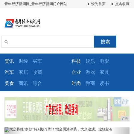
青年经济新闻网_青年经济新闻门户网站
设为首页
点击收藏
搜索
资讯
财经
买车
科技
娱乐
电影
汽车
家居
收藏
企业
游戏
家具
美食
商讯
综合
时尚
微商
读书
广告
Previous
Next