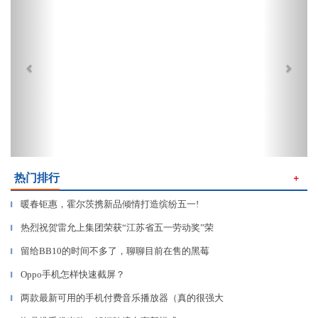
热门排行
＋
暖春钜惠，霍尔茨携新品倾情打造缤纷五一!
▎
热烈祝贺雷允上集团荣获“江苏省五一劳动奖”荣
▎
留给BB10的时间不多了，聊聊目前在售的黑莓
▎
Oppo手机怎样快速截屏？
▎
两款最新可用的手机付费音乐播放器（真的很强大
▎