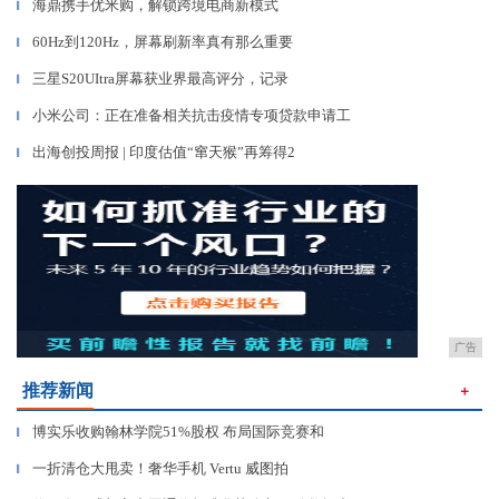
海鼎携手优米购，解锁跨境电商新模式
▎
60Hz到120Hz，屏幕刷新率真有那么重要
▎
三星S20UItra屏幕获业界最高评分，记录
▎
小米公司：正在准备相关抗击疫情专项贷款申请工
▎
出海创投周报 | 印度估值“窜天猴”再筹得2
▎
广告
推荐新闻
＋
博实乐收购翰林学院51%股权 布局国际竞赛和
▎
一折清仓大甩卖！奢华手机 Vertu 威图拍
▎