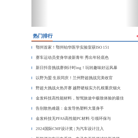
热门排行
鄂州首家！鄂州铂华医学实验室获ISO 151
▎
赛车运动员变身华凌新青年 秀出年轻底色
▎
新日抖音挑战赛倒计时ing！玩转趣味好运风暴
▎
以野为盟 生辰同庆！兰州野超挑战完美收官
▎
野超大挑战火热开赛 越野硬核实力扎根重庆烟火
▎
金发科技高性能材料，智驾旅途中极致体验的最佳
▎
告别散热难题：金发导热塑料大显身手
▎
金发科技无PFAS高性能PC材料:引领环保与
▎
2024国际CMF设计奖 | 为汽车设计注入
▎