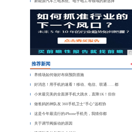
新能源汽车三电系统、电子电工等领域的新选择
▎
广
推荐新闻
养殖场如何做好布病预防措施
▎
好消息！用手机的速看！移动、电信、联通……都
▎
小米最完美的全面屏手机大跳水，直降1K！但你
▎
做爸妈的神队友 360手机卫士“手心”远程协
▎
这是今年最流行的iPhone手机壳，我猜你都
▎
关于调节阀振动的原因
▎