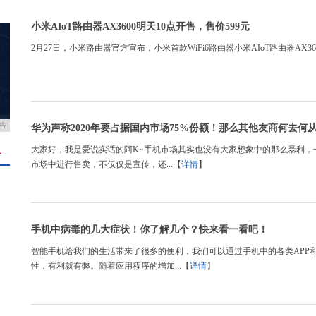
小米AIoT路由器AX3600明天10点开售，售价599元
2月27日，小米路由器官方宣布，小米首款WiFi6路由器小米AIoT路由器AX36
告
华为声称2020年要占据国内市场75%份额！那么其他友商何去何
​大家好，我是爱说实话的阿K~手机市场其实也没有大家想象中的那么暴利
＋
市场中进行售卖，不仅仅是宣传，还...【
详情
】
手机中病毒的几大症状！你了解几个？快来看一看吧！
智能手机给我们的生活带来了很多的便利，我们可以通过手机中的各类APP
性，有利就有弊。随着应用程序的增加...【
详情
】