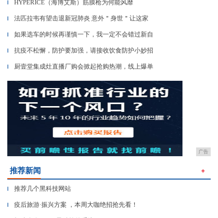
HYPERICE（海博艾斯）筋膜枪为何能风靡
▎
法匹拉韦有望击退新冠肺炎 意外＂身世＂让这家
▎
如果选车的时候再谨慎一下，我一定不会错过新自
▎
抗疫不松懈，防护要加强，请接收饮食防护小妙招
▎
厨壹堂集成灶直播厂购会掀起抢购热潮，线上爆单
▎
广告
推荐新闻
＋
推荐几个黑科技网站
▎
疫后旅游·振兴方案 ，本周大咖绝招抢先看！
▎