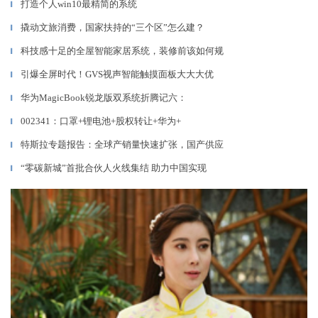
打造个人win10最精简的系统
▎
撬动文旅消费，国家扶持的“三个区”怎么建？
▎
科技感十足的全屋智能家居系统，装修前该如何规
▎
引爆全屏时代！GVS视声智能触摸面板大大大优
▎
华为MagicBook锐龙版双系统折腾记六：
▎
002341：口罩+锂电池+股权转让+华为+
▎
特斯拉专题报告：全球产销量快速扩张，国产供应
▎
“零碳新城”首批合伙人火线集结 助力中国实现
▎