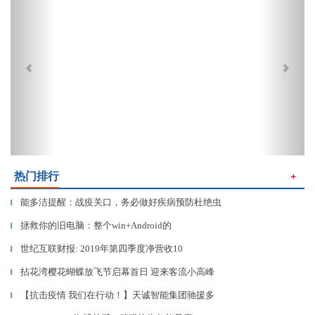
热门排行
＋
能多洁提醒：战疫关口，务必做好疾病预防杜绝虫
▎
拯救你的旧电脑：整个win+Android的
▎
世纪互联财报: 2019年第四季度净营收10
▎
拈花湾樱花蝴蝶放飞节启幕首日 迎来客流小高峰
▎
【抗击疫情 我们在行动！】天诚智能集团驰援多
▎