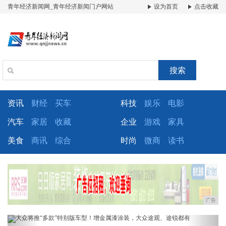
青年经济新闻网_青年经济新闻门户网站
设为首页
点击收藏
搜索
资讯
财经
买车
科技
娱乐
电影
汽车
家居
收藏
企业
游戏
家具
美食
商讯
综合
时尚
微商
读书
广告
Previous
Next