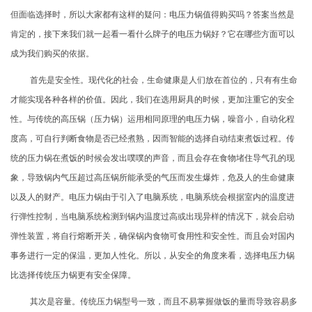
但面临选择时，所以大家都有这样的疑问：电压力锅值得购买吗？答案当然是
肯定的，接下来我们就一起看一看
什么牌子的电压力锅好
？它在哪些方面可以
成为我们购买的依据。
首先是安全性。现代化的社会，生命健康是人们放在首位的，只有有生命
才能实现各种各样的价值。因此，我们在选用厨具的时候，更加注重它的安全
性。与传统的高压锅（压力锅）运用相同原理的电压力锅，噪音小，自动化程
度高，可自行判断食物是否已经煮熟，因而智能的选择自动结束煮饭过程。传
统的压力锅在煮饭的时候会发出噗噗的声音，而且会存在食物堵住导气孔的现
象，导致锅内气压超过高压锅所能承受的气压而发生爆炸，危及人的生命健康
以及人的财产。电压力锅由于引入了电脑系统，电脑系统会根据室内的温度进
行弹性控制，当电脑系统检测到锅内温度过高或出现异样的情况下，就会启动
弹性装置，将自行熔断开关，确保锅内食物可食用性和安全性。而且会对国内
事务进行一定的保温，更加人性化。所以，从安全的角度来看，选择电压力锅
比选择传统压力锅更有安全保障。
其次是容量。传统压力锅型号一致，而且不易掌握做饭的量而导致容易多