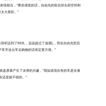
与途观L表现相当，"乘坐感觉的话，自由光的前后排头部空间和
太大差距。"
容积达到了853L，远远超过了途观L，而在自由光把后
平常开这台车去购物的话肯定更方便。"
表盘屏幕产生了浓厚的兴趣，"我知道现在有的车是全液
实还是挺不错的。"