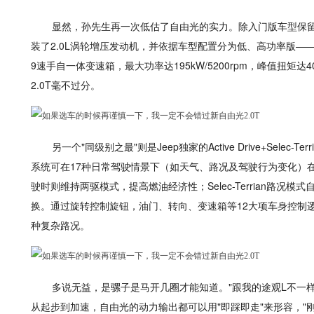
显然，孙先生再一次低估了自由光的实力。除入门版车型保留
装了2.0L涡轮增压发动机，并依据车型配置分为低、高功率版—
9速手自一体变速箱，最大功率达195kW/5200rpm，峰值扭矩达40
2.0T毫不过分。
另一个"同级别之最"则是Jeep独家的Active Drive+Selec-T
系统可在17种日常驾驶情景下（如天气、路况及驾驶行为变化）在
驶时则维持两驱模式，提高燃油经济性；Selec-Terrian路
换。通过旋转控制旋钮，油门、转向、变速箱等12大项车身控制
种复杂路况。
多说无益，是骡子是马开几圈才能知道。"跟我的途观L不一
从起步到加速，自由光的动力输出都可以用"即踩即走"来形容，