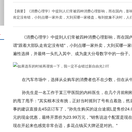
【摘要】《消费心理学》中提到人们常被四种消费心理影响，而在国内，影
肯定没有错，小到点哪一家外卖，大到买哪一家楼盘，每到犹豫不决时，人
＋
《消费心理学》中提到人们常被四种消费心理影响，而在国
谓"跟着大部队走肯定没有错"，小到点哪一家外卖，大到买哪一
遍性选择，并最终一头扎入其中、成为庞大分母数字中的一份子
在汽车市场中，选择从众购车的消费者也不在少数，但在从中
孙先生是一名工作于某三甲医院的内科医生，在几个月前刚
的甩了甩手："其实根本没有挑，正好当时摇到了号有点着急，然
事的建议直接去4S店订车了，"孙先生购买的这台途观L是售价24.0
元的现金优惠，最终开票价为23.99万元，"销售说这个配置是
现在开起来也感觉非常合适，多花点钱买大牌还是对的。"