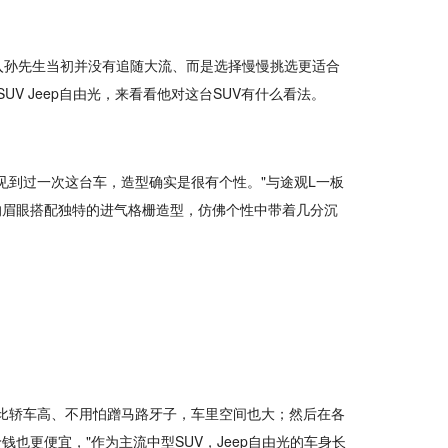
入孙先生当初并没有追随大流、而是选择慢慢挑选更适合
V Jeep自由光，来看看他对这台SUV有什么看法。
见到过一次这台车，造型确实是很有个性。"与途观L一板
的眉眼搭配独特的进气格栅造型，仿佛个性中带着几分沉
性比轿车高、不用怕蹭马路牙子，车里空间也大；然后在各
钱也更便宜，"作为主流中型SUV，Jeep自由光的车身长