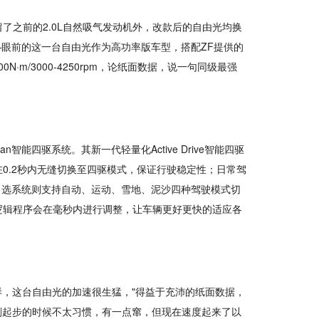
了之前的2.0L自然吸气发动机外，改款后的自由光均换
—眼前的这一台自由光作为高功率版车型，搭配ZF提供的
0N·m/3000-4250rpm，论纸面数据，说一句同级最强
errian智能四驱系统。其新一代轻量化Active Drive智能四驱
0.2秒内无缝切换至四驱模式，保证行驶稳定性；日常驾
况模式自选系统则支持自动、运动、雪地、泥沙四种驾驶模式切
逻辑程序会在毫秒内进行调整，让车辆更好更快的适应各
样，这台自由光的加速很生猛，"得益于充沛的纸面数据，
"刚起步的时候不太习惯，有一点窜，但现在速度起来了以