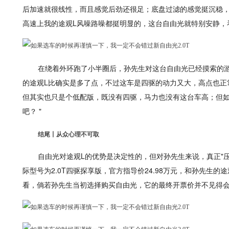
后加速就很线性，而且感觉后劲还很足；底盘过滤的感觉挺沉稳，
高速上我的途观L风噪路噪都挺明显的，这台自由光就特别安静，
在绕着外环跑了小半圈后，孙先生对这台自由光已经摸索的游刃
的途观L比确实是多了点，不过这车是四驱的动力又大，高点也正
但其实也只是个低配版，既没有四驱，马力也没有这台车高；但
吧？ "
结尾丨从众心理不可取
自由光对途观L的优势是决定性的，但对孙先生来说，真正"
际型号为2.0T四驱探享版，官方指导价24.98万元，和孙先生的
看，倘若孙先生当初选择购买自由光，它的最终开票价并不见得会