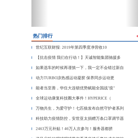
热门排行
世纪互联财报: 2019年第四季度净营收10
▎
【抗击疫情 我们在行动！】天诚智能集团驰援多
▎
如果选车的时候再谨慎一下，我一定不会错过新自
▎
动力TURBO凉热感运动凝胶 保养同步运动更
▎
能者当至善，华住大连锁优势赋能全国战"疫"
▎
全球运动康复科技圈大事件！HYPERICE（
▎
万物共生，为爱守护！七匹狼发布自然守护者系列
▎
科技助力疫情防控，安世亚太捐赠万条口罩调节器
▎
2463万元补贴！46万人次参与！服务器都挤
▎