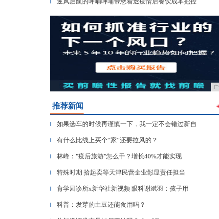
逆风启航的呷哺呷哺带您看透疫情后餐饮成本把控
▎
广
推荐新闻
如果选车的时候再谨慎一下，我一定不会错过新自
▎
有什么比线上买个“家”还要拉风的？
▎
林峰："疫后旅游"怎么干？增长40%才能实现
▎
特殊时期 拾起卖等天津民营企业彰显责任担当
▎
育学园诊所x新华社新视频 眼科谢斌羽：孩子用
▎
科普：发芽的土豆还能食用吗？
▎