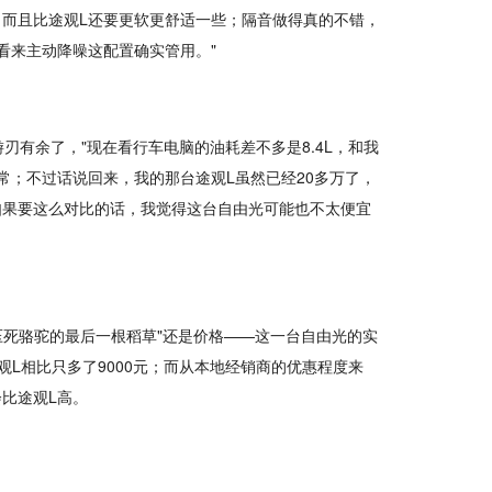
而且比途观L还要更软更舒适一些；隔音做得真的不错，
看来主动降噪这配置确实管用。"
有余了，"现在看行车电脑的油耗差不多是8.4L，和我
常；不过话说回来，我的那台途观L虽然已经20多万了，
如果要这么对比的话，我觉得这台自由光可能也不太便宜
压死骆驼的最后一根稻草"还是价格——这一台自由光的实
途观L相比只多了9000元；而从本地经销商的优惠程度来
比途观L高。