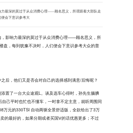
响力最深的莫过于从众消费心理——顾名思义，所谓跟着大部队走
们便会下意识参考大
内，影响力最深的莫过于从众消费心理——顾名思义，所
家楼盘，每到犹豫不决时，人们便会下意识参考大众的普
。
之后，他们又是否会对自己的选择感到满意/后悔呢？
刚添置了一台大众途观L。谈及选车心得时，孙先生腼腆
后自己平时也忙也不懂车，一时拿不定主意，就听周围同
8万元的330TSI 自动两驱全景舒适版，全款给出了3万
现在卖的最好的，如果分期或者买国Ⅴ的话优惠更多；不过