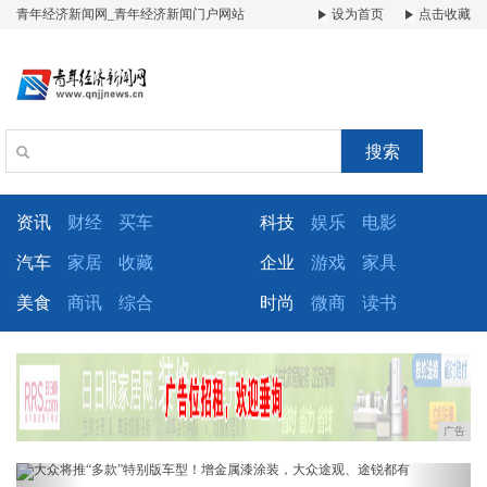
青年经济新闻网_青年经济新闻门户网站
设为首页
点击收藏
搜索
资讯
财经
买车
科技
娱乐
电影
汽车
家居
收藏
企业
游戏
家具
美食
商讯
综合
时尚
微商
读书
广告
Previous
Next