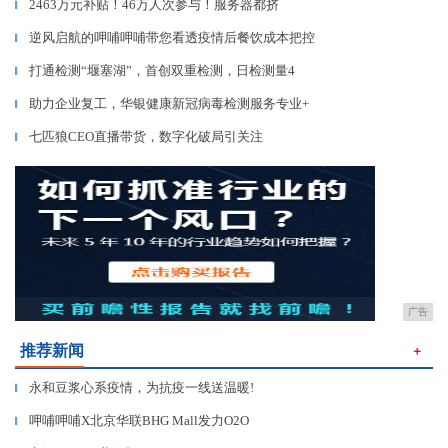
2463万元补贴！46万人次参与！服务器都挤
▎
逆风启航的呷哺呷哺带您看透疫情后餐饮成本把控
▎
打通检测“堰塞湖”，首创双重检测，日检测量4
▎
助力企业复工，华银健康新冠病毒检测服务专业+
▎
七匹狼CEO直播带货，数字化破局引关注
▎
广告
推荐新闻
＋
永和豆浆心系疫情，为抗疫一线送温暖!
▎
呷哺呷哺X北京华联BHG Mall发力O2O
▎