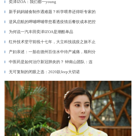
奕泽IZOA：我们都一young
▎
新手妈妈辅食制作遇难题？科学喂养还得听专家的
▎
逆风启航的呷哺呷哺带您看透疫情后餐饮成本把控
▎
为何说一汽丰田奕泽IZOA是潮酷单品
▎
红外技术坚守前线十七年，大立科技战疫之旅不止
▎
产妇亲述：一胎在德州百佳水中待产减痛，顺利分
▎
中医药是如何治疗新冠肺炎的？ 钟南山团队：连
▎
无可复制的闭眼之选：2020款Jeep大切诺
▎