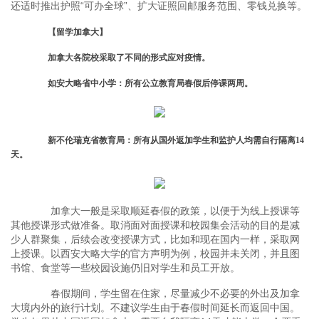
还适时推出护照“可办全球”、扩大证照回邮服务范围、零钱兑换等。
【留学加拿大】
加拿大各院校采取了不同的形式应对疫情。
如安大略省中小学：所有公立教育局春假后停课两周。
新不伦瑞克省教育局：所有从国外返加学生和监护人均需自行隔离14
天。
加拿大一般是采取顺延春假的政策，以便于为线上授课等
其他授课形式做准备。取消面对面授课和校园集会活动的目的是减
少人群聚集，后续会改变授课方式，比如和现在国内一样，采取网
上授课。以西安大略大学的官方声明为例，校园并未关闭，并且图
书馆、食堂等一些校园设施仍旧对学生和员工开放。
春假期间，学生留在住家，尽量减少不必要的外出及加拿
大境内外的旅行计划。不建议学生由于春假时间延长而返回中国。