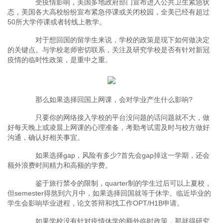
受疫情影响，美国多地政府部门宣布进入公共卫生紧急状
态，美国各大高校纷纷宣布紧急停课或关闭校园，全美已经有超过
50所大学停课或者转线上教学。
对于想回国的留学生来说，学校的政策是现下如何做决定
的关键点。与学校老师密切联系，关注及研究学校是否有针对新冠
疫情的临时性政策，是重中之重。
那么如果选择回国上网课，会对学业产生什么影响?
只要你的网络接入学校的平台没问题的话问题就不大，做
好每天晚上或凌晨上网课的心理准备，考勤考试需及时与校方做好
沟通，确认好相关事宜。
如果选择gap，风险有多少?首先会gap掉这一学期，还会
额外浪费时间精力和高额的学费。
鉴于旅行禁令的限制，quarter制的学生过后可以上夏校，
但semester得熬到六月中，如果选择回国就等于休学。临近毕业的
学生会影响毕业进程，论文答辩和找工作OPT/H1B申请。
如果学校没有针对疫情休学的额外临时政策，那就得研究