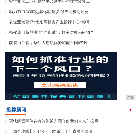
安世亚太工业互联网平台助中小企业抗疫复工
▎
动力TURBO凉热感运动凝胶 保养同步运动更
▎
安世亚太获评“北京高精尖产业设计中心”称号
▎
揭秘厦门新冠疫情“停止键”：数字防疫为何物？
▎
能者当至善，华住大连锁优势赋能全国战"疫"
▎
广告
推荐新闻
＋
冠状病毒事件在有效沟通方面会给我们带来什么启
▎
【超全攻略】3月18日，欧斯宝工厂直播团购会
▎