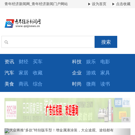
青年经济新闻网_青年经济新闻门户网站
设为首页
点击收藏
搜索
资讯
财经
买车
科技
娱乐
电影
汽车
家居
收藏
企业
游戏
家具
美食
商讯
综合
时尚
微商
读书
广告
Previous
Next