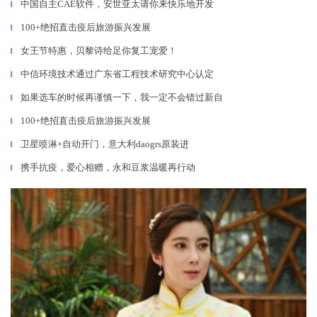
中国自主CAE软件，安世亚太请你来快乐地开发
▎
100+绝招直击疫后旅游振兴发展
▎
女王节特惠，贝黎诗给足你复工宠爱！
▎
中信环境技术通过广东省工程技术研究中心认定
▎
如果选车的时候再谨慎一下，我一定不会错过新自
▎
100+绝招直击疫后旅游振兴发展
▎
卫星喷淋+自动开门，意大利daogrs原装进
▎
携手抗疫，爱心相赠，永和豆浆温暖再行动
▎