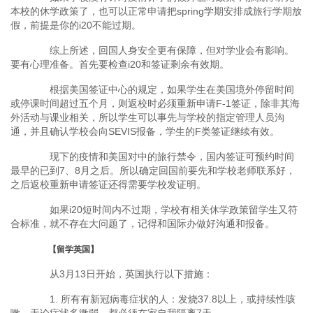
本校的休学政策了，也可以正常申请把spring学期安排成旅行学期放
假，前提是你的i20不能过期。
综上所述，回国人身安全更有保障，但对学业会有影响。
要有心理准备。首先要检查i20和签证剩余有效期。
根据美国签证中心的规定，如果学生在美国境外停留时间
或停课时间超过五个月，则返校时必须重新申请F-1签证，除非其海
外活动与课业相关，所以学生可以事先与学校的指定管理人员沟
通，并且确认学校会向SEVIS报备，学生的F类签证继续有效。
现下的疫情和美国对中的旅行禁令，国内签证可预约时间
最早的已到7、8月之后。所以确定回国前要先和学校老师联系好，
之后返校重新申请签证还得需要学校发证明。
如果i20短时间内不过期，学校有相关休学政策留学生又符
合标准，就不存在大问题了，记得和国际办做好沟通和报备。
【留学英国】
从3月13日开始，英国执行以下措施：
1. 所有有新冠病毒症状的人：发烧37.8以上，或持续性咳