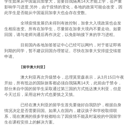
学生如果从中国返回加拿大，需要自我隔离14天才能上学，会严重
影响学习进度;另外，由于疫情的变化，各地的政策可能会改变，因
此学生是否能从中国返回加拿大也会存在变数。
全球疫情发展仍未得到有效控制，加拿大入境政策也会发
生相应改变。所有在加学生，尽量留在加拿大境内不要走动。如要
回国，请与老师沟通后再作决定，以免影响接下来的学习进程。
目前国内各地加签签证中心已经可以网约，对于签证即将
到期的同学，暂不建议回国办理签证。尽快在加拿大安排提交续签
申请。
【留学澳大利亚】
澳大利亚再次升级禁令，总理莫里森表示，从3月15日午夜
开始，所有抵达的国际旅客都必须自我隔离14天，此前由于禁令，
部分来自中国的留学生采取通过第三国的方式抵达澳大利亚，但是
今天过后，采用这种方式也要慎之又慎。
已经在澳大利亚的留学生首先要做好自我防护，根据自身
情况决定是否需要回国。如果人在国内，建议孩子和学校取得联
系，现在澳洲的很多学校都给出了因疫情不能及时返校的中国留学
生在课程安排上的解决方案。