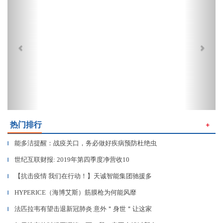
热门排行
＋
能多洁提醒：战疫关口，务必做好疾病预防杜绝虫
▎
世纪互联财报: 2019年第四季度净营收10
▎
【抗击疫情 我们在行动！】天诚智能集团驰援多
▎
HYPERICE（海博艾斯）筋膜枪为何能风靡
▎
法匹拉韦有望击退新冠肺炎 意外＂身世＂让这家
▎