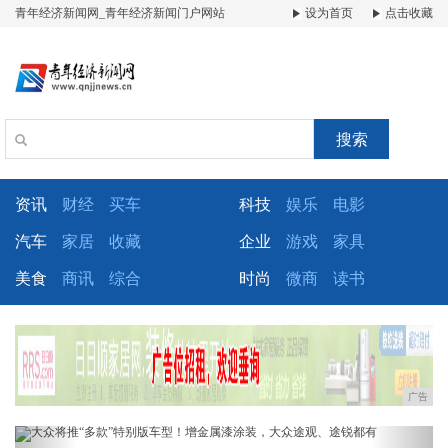
青年经济新闻网_青年经济新闻门户网站
设为首页
点击收藏
搜索
资讯
财经
买车
科技
娱乐
电影
汽车
家居
收藏
企业
游戏
家具
美食
商讯
综合
时尚
微商
读书
广告
Previous
Next