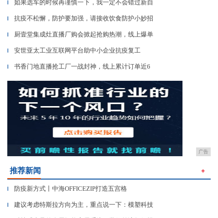
如果选车的时候再谨慎一下，我一定不会错过新自
▎
抗疫不松懈，防护要加强，请接收饮食防护小妙招
▎
厨壹堂集成灶直播厂购会掀起抢购热潮，线上爆单
▎
安世亚太工业互联网平台助中小企业抗疫复工
▎
书香门地直播抢工厂一战封神，线上累计订单近6
▎
广告
推荐新闻
＋
防疫新方式丨中海OFFICEZIP打造五宫格
▎
建议考虑特斯拉方向为主，重点说一下：模塑科技
▎