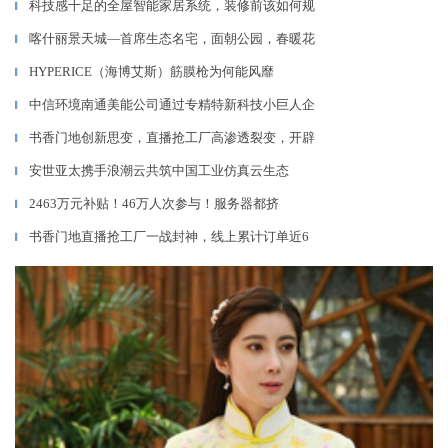
科技感十足的全屋智能家居系统，装修前该如何规
▎
喀什丽景天城—首席生态名宅，面朝公园，春暖花
▎
HYPERICE（海博艾斯）筋膜枪为何能风靡
▎
中信环境南通美能公司通过专精特新科技小巨人企
▎
书香门地创新思变，直播抢工厂高渗透裂变，开辟
▎
安世亚太携手浪潮云共筑中国工业仿真云生态
▎
2463万元补贴！46万人次参与！服务器都挤
▎
书香门地直播抢工厂一战封神，线上累计订单近6
▎