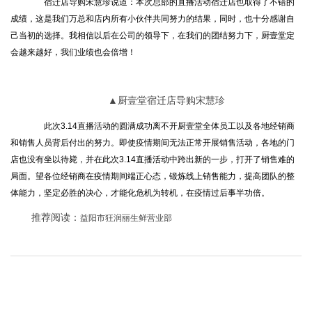
宿迁店导购宋慧珍说道：本次总部的直播活动宿迁店也取得了不错的
成绩，这是我们万总和店内所有小伙伴共同努力的结果，同时，也十分感谢自
己当初的选择。我相信以后在公司的领导下，在我们的团结努力下，厨壹堂定
会越来越好，我们业绩也会倍增！
▲厨壹堂宿迁店导购宋慧珍
此次3.14直播活动的圆满成功离不开厨壹堂全体员工以及各地经销商
和销售人员背后付出的努力。即使疫情期间无法正常开展销售活动，各地的门
店也没有坐以待毙，并在此次3.14直播活动中跨出新的一步，打开了销售难的
局面。望各位经销商在疫情期间端正心态，锻炼线上销售能力，提高团队的整
体能力，坚定必胜的决心，才能化危机为转机，在疫情过后事半功倍。
推荐阅读：
益阳市狂润丽生鲜营业部