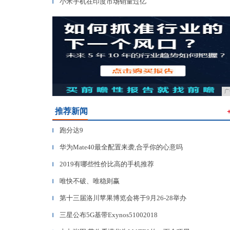
小米手机在印度市场销量过亿
▎
广
推荐新闻
跑分达9
▎
华为Mate40最全配置来袭,合乎你的心意吗
▎
2019有哪些性价比高的手机推荐
▎
唯快不破、唯稳则赢
▎
第十三届洛川苹果博览会将于9月26-28举办
▎
三星公布5G基带Exynos51002018
▎