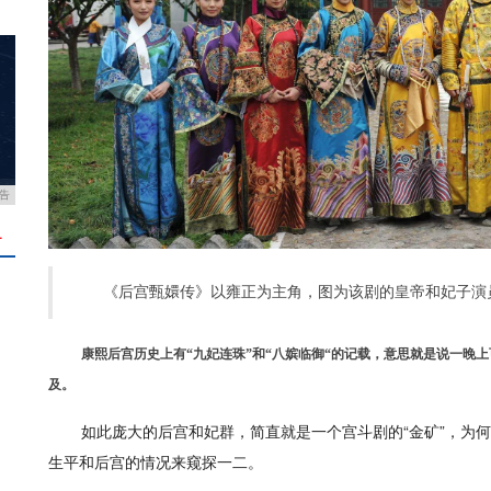
告
＋
《后宫甄嬛传》以雍正为主角，图为该剧的皇帝和妃子演
康熙后宫历史上有“九妃连珠”和“八嫔临御“的记载，意思就是说一晚
及。
如此庞大的后宫和妃群，简直就是一个宫斗剧的“金矿”，为
生平和后宫的情况来窥探一二。