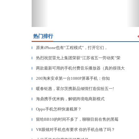
热门排行
原来iPhone也有“工程模式”，打开它们，
▎
热烈祝贺雷允上集团荣获“江苏省五一劳动奖”荣
▎
两款最新可用的手机付费音乐播放器（真的很强大
▎
200淘来安卓第一台1080P屏幕手机：你知
▎
暖春钜惠，霍尔茨携新品倾情打造缤纷五一!
▎
海鼎携手优米购，解锁跨境电商新模式
▎
Oppo手机怎样快速截屏？
▎
留给BB10的时间不多了，聊聊目前在售的黑莓
▎
VR眼镜对手机也有要求 你的手机合格了吗？
▎