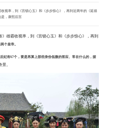
雄霸收视率，到《宫锁心玉》和《步步惊心》，再到近两年的《延禧
的是，康熙后宫
嬛传》雄霸收视率，到《宫锁心玉》和《步步惊心》，再到
隆两个皇帝。
的后妃有67个，要是再算上那些身份低微的答应、常在什么的，据
奇景。