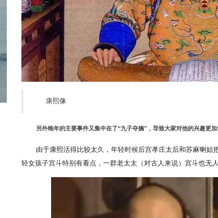
康熙像
另外晚年的主要事件又集中在了“九子夺嫡”，导致大家对他的兴趣更
由于康熙活得比较太久，年轻时候后宫孝庄太后和苏麻喇姑
轻女孩子宫斗特别有看点，一群老太太（对古人来说）宫斗也无