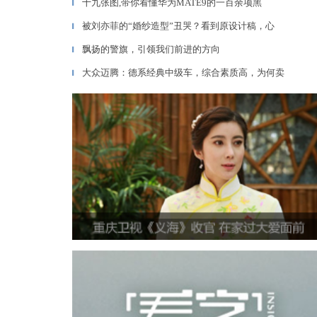
十九张图,带你看懂华为MATE9的一百余项黑
▎
被刘亦菲的“婚纱造型”丑哭？看到原设计稿，心
▎
飘扬的警旗，引领我们前进的方向
▎
大众迈腾：德系经典中级车，综合素质高，为何卖
▎