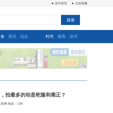
设为首页
点击收藏
搜索
美食
商讯
综合
时尚
微商
读书
广告
角，拍最多的却是乾隆和雍正？
互联网
阅读：1386