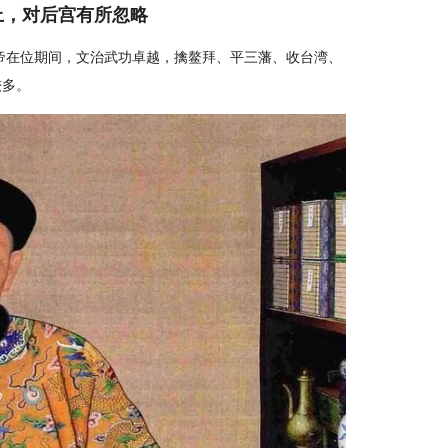
上，对后宫有所忽略
帝在位期间，文治武功卓越，擒鳌拜、平三藩、收台湾、
较多。