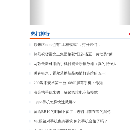
热门排行
原来iPhone也有“工程模式”，打开它们，
▎
热烈祝贺雷允上集团荣获“江苏省五一劳动奖”荣
▎
两款最新可用的手机付费音乐播放器（真的很强大
▎
暖春钜惠，霍尔茨携新品倾情打造缤纷五一!
▎
200淘来安卓第一台1080P屏幕手机：你知
▎
海鼎携手优米购，解锁跨境电商新模式
▎
Oppo手机怎样快速截屏？
▎
留给BB10的时间不多了，聊聊目前在售的黑莓
▎
VR眼镜对手机也有要求 你的手机合格了吗？
▎