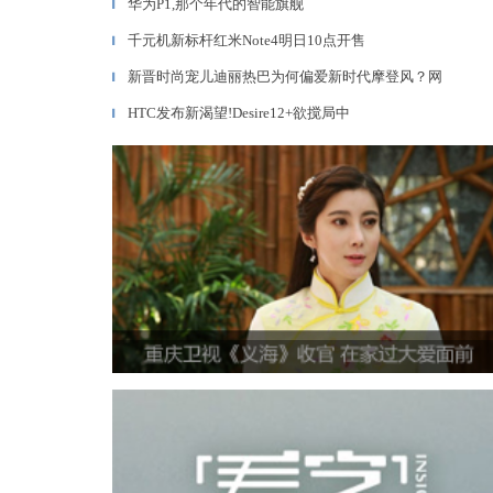
华为P1,那个年代的智能旗舰
▎
千元机新标杆红米Note4明日10点开售
▎
新晋时尚宠儿迪丽热巴为何偏爱新时代摩登风？网
▎
HTC发布新渴望!Desire12+欲搅局中
▎