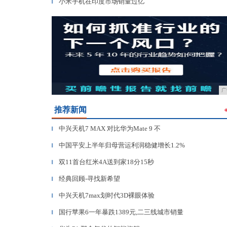
小米手机在印度市场销量过亿
▎
广
推荐新闻
中兴天机7 MAX 对比华为Mate 9 不
▎
中国平安上半年归母营运利润稳健增长1.2%
▎
双11首台红米4A送到家18分15秒
▎
经典回顾-寻找新希望
▎
中兴天机7max划时代3D裸眼体验
▎
国行苹果6一年暴跌1389元,二三线城市销量
▎