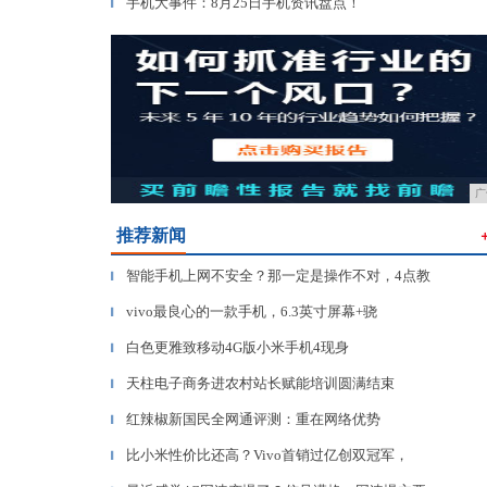
手机大事件：8月25日手机资讯盘点！
▎
广
推荐新闻
智能手机上网不安全？那一定是操作不对，4点教
▎
vivo最良心的一款手机，6.3英寸屏幕+骁
▎
白色更雅致移动4G版小米手机4现身
▎
天柱电子商务进农村站长赋能培训圆满结束
▎
红辣椒新国民全网通评测：重在网络优势
▎
比小米性价比还高？Vivo首销过亿创双冠军，
▎