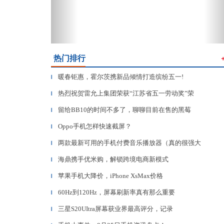
热门排行
暖春钜惠，霍尔茨携新品倾情打造缤纷五一!
▎
热烈祝贺雷允上集团荣获“江苏省五一劳动奖”荣
▎
留给BB10的时间不多了，聊聊目前在售的黑莓
▎
Oppo手机怎样快速截屏？
▎
两款最新可用的手机付费音乐播放器（真的很强大
▎
海鼎携手优米购，解锁跨境电商新模式
▎
苹果手机大降价，iPhone XsMax价格
▎
60Hz到120Hz，屏幕刷新率真有那么重要
▎
三星S20UItra屏幕获业界最高评分，记录
▎