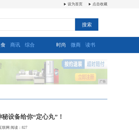
设为首页
点击收藏
搜索
美食
商讯
综合
时尚
微商
读书
广告
神秘设备给你“定心丸”！
互联网
阅读：827