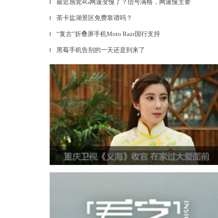
最近感觉4G网速变慢了？信号满格，网速慢主要
▎
茶卡盐湖景区免费靠谱吗？
▎
“复古”折叠屏手机Moto Razr国行支持
▎
黑莓手机告别的一天还是到来了
▎