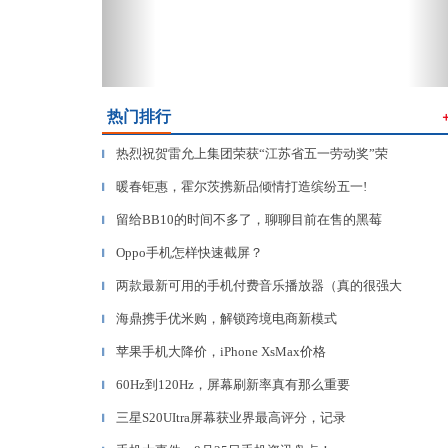
热门排行
热烈祝贺雷允上集团荣获“江苏省五一劳动奖”荣
▎
暖春钜惠，霍尔茨携新品倾情打造缤纷五一!
▎
留给BB10的时间不多了，聊聊目前在售的黑莓
▎
Oppo手机怎样快速截屏？
▎
两款最新可用的手机付费音乐播放器（真的很强大
▎
海鼎携手优米购，解锁跨境电商新模式
▎
苹果手机大降价，iPhone XsMax价格
▎
60Hz到120Hz，屏幕刷新率真有那么重要
▎
三星S20UItra屏幕获业界最高评分，记录
▎