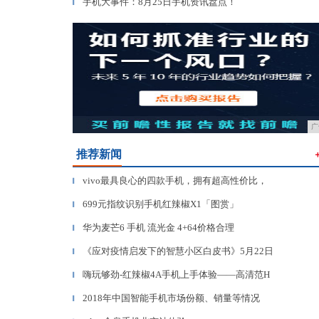
手机大事件：8月25日手机资讯盘点！
▎
广
推荐新闻
vivo最具良心的四款手机，拥有超高性价比，
▎
699元指纹识别手机红辣椒X1「图赏」
▎
华为麦芒6 手机 流光金 4+64价格合理
▎
《应对疫情启发下的智慧小区白皮书》5月22日
▎
嗨玩够劲-红辣椒4A手机上手体验——高清范H
▎
2018年中国智能手机市场份额、销量等情况
▎