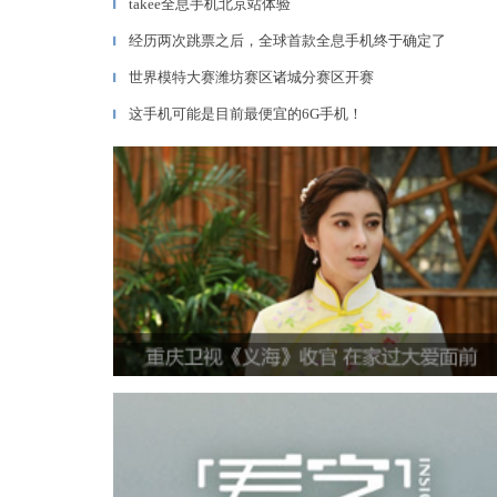
takee全息手机北京站体验
▎
经历两次跳票之后，全球首款全息手机终于确定了
▎
世界模特大赛潍坊赛区诸城分赛区开赛
▎
这手机可能是目前最便宜的6G手机！
▎