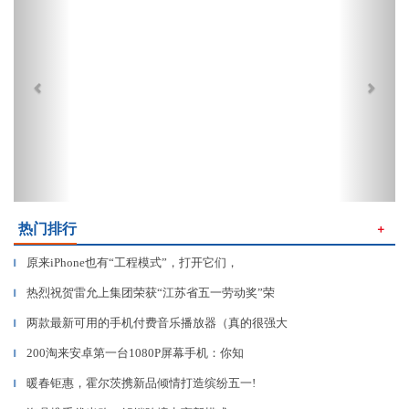
热门排行
＋
原来iPhone也有“工程模式”，打开它们，
▎
热烈祝贺雷允上集团荣获“江苏省五一劳动奖”荣
▎
两款最新可用的手机付费音乐播放器（真的很强大
▎
200淘来安卓第一台1080P屏幕手机：你知
▎
暖春钜惠，霍尔茨携新品倾情打造缤纷五一!
▎