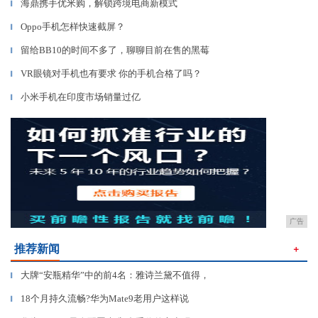
海鼎携手优米购，解锁跨境电商新模式
▎
Oppo手机怎样快速截屏？
▎
留给BB10的时间不多了，聊聊目前在售的黑莓
▎
VR眼镜对手机也有要求 你的手机合格了吗？
▎
小米手机在印度市场销量过亿
▎
广告
推荐新闻
＋
大牌“安瓶精华”中的前4名：雅诗兰黛不值得，
▎
18个月持久流畅?华为Mate9老用户这样说
▎