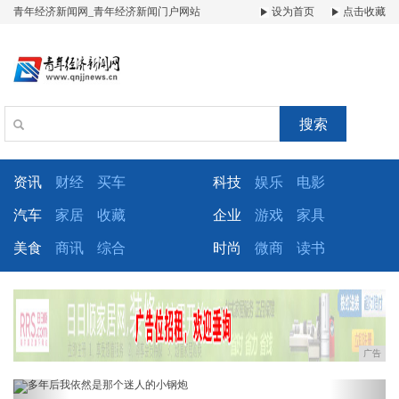
青年经济新闻网_青年经济新闻门户网站
设为首页
点击收藏
搜索
资讯
财经
买车
科技
娱乐
电影
汽车
家居
收藏
企业
游戏
家具
美食
商讯
综合
时尚
微商
读书
广告
Previous
Next