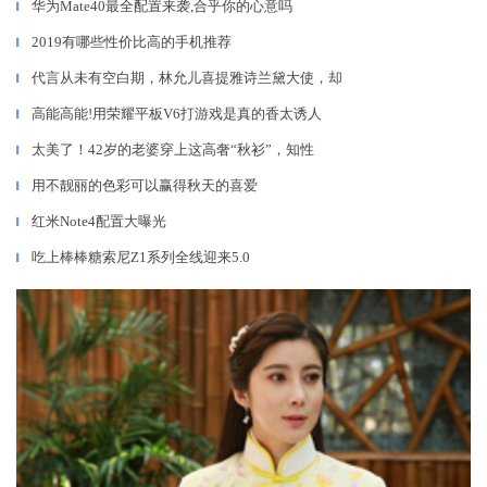
华为Mate40最全配置来袭,合乎你的心意吗
▎
2019有哪些性价比高的手机推荐
▎
代言从未有空白期，林允儿喜提雅诗兰黛大使，却
▎
高能高能!用荣耀平板V6打游戏是真的香太诱人
▎
太美了！42岁的老婆穿上这高奢“秋衫”，知性
▎
用不靓丽的色彩可以赢得秋天的喜爱
▎
红米Note4配置大曝光
▎
吃上棒棒糖索尼Z1系列全线迎来5.0
▎