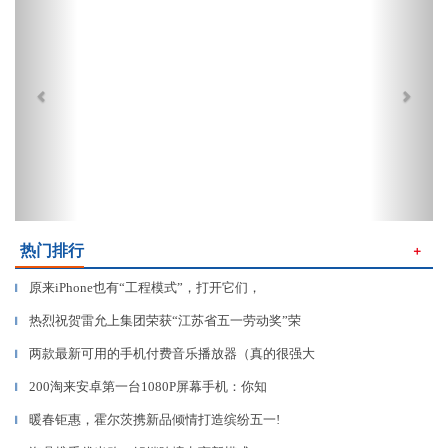
热门排行
＋
原来iPhone也有“工程模式”，打开它们，
▎
热烈祝贺雷允上集团荣获“江苏省五一劳动奖”荣
▎
两款最新可用的手机付费音乐播放器（真的很强大
▎
200淘来安卓第一台1080P屏幕手机：你知
▎
暖春钜惠，霍尔茨携新品倾情打造缤纷五一!
▎