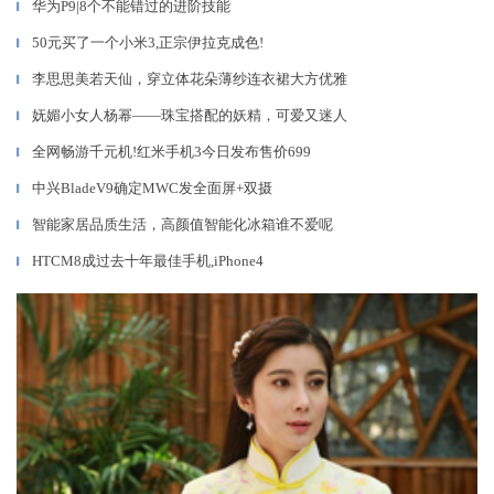
华为P9|8个不能错过的进阶技能
▎
50元买了一个小米3,正宗伊拉克成色!
▎
李思思美若天仙，穿立体花朵薄纱连衣裙大方优雅
▎
妩媚小女人杨幂——珠宝搭配的妖精，可爱又迷人
▎
全网畅游千元机!红米手机3今日发布售价699
▎
中兴BladeV9确定MWC发全面屏+双摄
▎
智能家居品质生活，高颜值智能化冰箱谁不爱呢
▎
HTCM8成过去十年最佳手机,iPhone4
▎