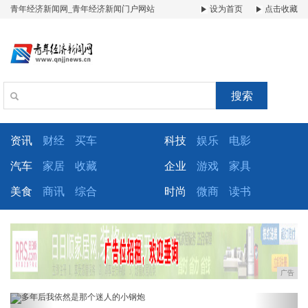
青年经济新闻网_青年经济新闻门户网站
设为首页
点击收藏
搜索
资讯
财经
买车
科技
娱乐
电影
汽车
家居
收藏
企业
游戏
家具
美食
商讯
综合
时尚
微商
读书
广告
Previous
Next