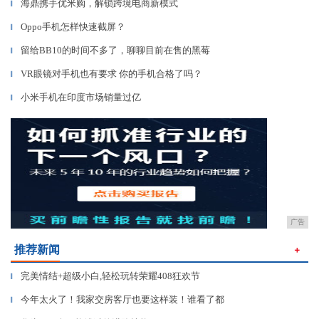
海鼎携手优米购，解锁跨境电商新模式
▎
Oppo手机怎样快速截屏？
▎
留给BB10的时间不多了，聊聊目前在售的黑莓
▎
VR眼镜对手机也有要求 你的手机合格了吗？
▎
小米手机在印度市场销量过亿
▎
广告
推荐新闻
＋
完美情结+超级小白,轻松玩转荣耀408狂欢节
▎
今年太火了！我家交房客厅也要这样装！谁看了都
▎