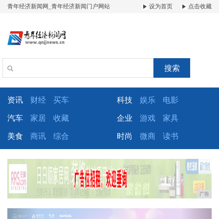
青年经济新闻网_青年经济新闻门户网站
设为首页
点击收藏
搜索
资讯
财经
买车
科技
娱乐
电影
汽车
家居
收藏
企业
游戏
家具
美食
商讯
综合
时尚
微商
读书
广告
Previous
Next