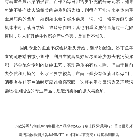
有着重金属污染的残留。而作为每日都需要补充的营养元素，如果
鱼油不能有效去除相关的杂质和污染物，则很有可能带来身体内重
金属污染的叠加，如例如汞会引起水俣病，镉、铅、铬等亦能引起
机体中毒，或有致癌、致畸等作用；其他的重金属剂量超过一定限
度时，对人和其他生物都会产生危害，反而得不偿失。
因此专业的鱼油不仅会从源头开始，选择如鳀鱼、沙丁鱼等
食物链底端的微小鱼种，利用生物富集效应尽量减少源头的污染累
积，还会配合专利的提纯工艺，实现杂质的有效去除。但由于目前
去杂质和污染的工艺水平要求较高，市面上鲜少有鱼油可以做到，
消费者在购买鱼油时更应该擦亮双眼，选择有重金属污染及环境污
染物检测报告的专业产品，规避污染物的摄入与叠加。
△欧淬恩与悦纯鱼油每批次产品提供SGS（瑞士国际通用行）重金属及环
境污染物检测报告与NIMTT（中国测试研究院）纯度检测报告