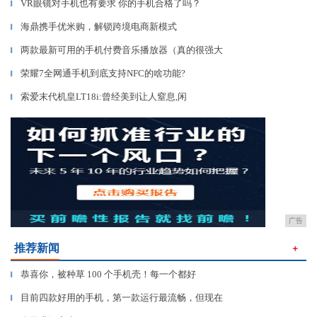
VR眼镜对手机也有要求 你的手机合格了吗？
▎
海鼎携手优米购，解锁跨境电商新模式
▎
两款最新可用的手机付费音乐播放器（真的很强大
▎
荣耀7全网通手机到底支持NFC的啥功能?
▎
索爱末代机皇LT18i:曾经美到让人窒息,闲
▎
广告
推荐新闻
＋
恭喜你，被种草 100 个手机壳！每一个都好
▎
目前四款好用的手机，第一款运行最流畅，但现在
▎