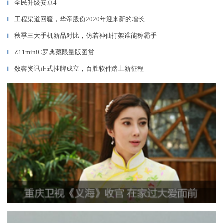
全民升级安卓4
▎
工程渠道回暖，华帝股份2020年迎来新的增长
▎
秋季三大手机新品对比，仿若神仙打架谁能称霸手
▎
Z11miniC罗典藏限量版图赏
▎
数睿资讯正式挂牌成立，百胜软件踏上新征程
▎