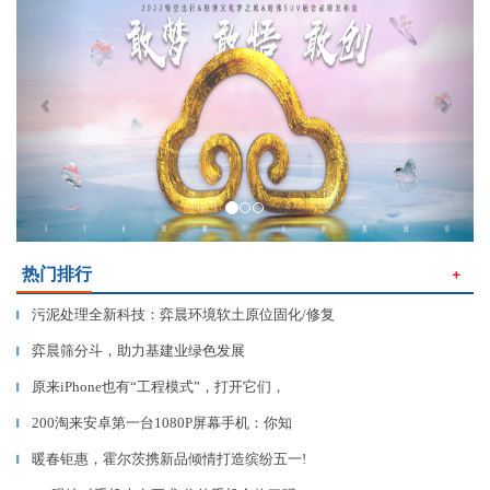
热门排行
＋
污泥处理全新科技：弈晨环境软土原位固化/修复
▎
弈晨筛分斗，助力基建业绿色发展
▎
原来iPhone也有“工程模式”，打开它们，
▎
200淘来安卓第一台1080P屏幕手机：你知
▎
暖春钜惠，霍尔茨携新品倾情打造缤纷五一!
▎