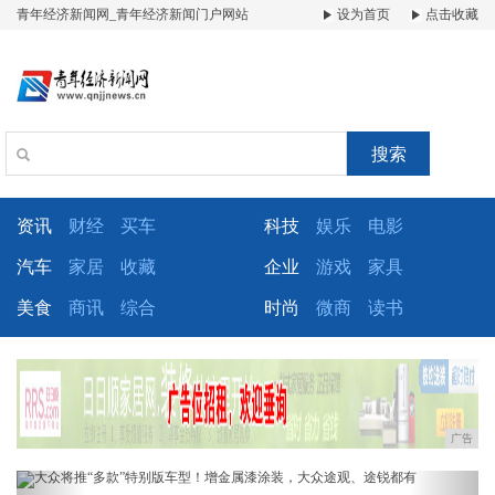
青年经济新闻网_青年经济新闻门户网站
设为首页
点击收藏
搜索
资讯
财经
买车
科技
娱乐
电影
汽车
家居
收藏
企业
游戏
家具
美食
商讯
综合
时尚
微商
读书
广告
Previous
Next