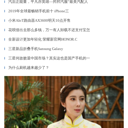
汽后正能量，平凡亦英雄—邦邦汽服“最美汽配人
▎
2019年全球最畅销手机前十 iPhone三
▎
小米AIoT路由器AX3600明天10点开售
▎
花呗借出去那么多钱，万一有人卸载不还支付宝怎
▎
全新设计更加年轻化 荣耀新官网HONOR.C
▎
三星新品折叠手机Sansung Galaxy
▎
三星何故败退中国市场？其实这也是国产手机的一
▎
为什么刷机越来越少了？
▎