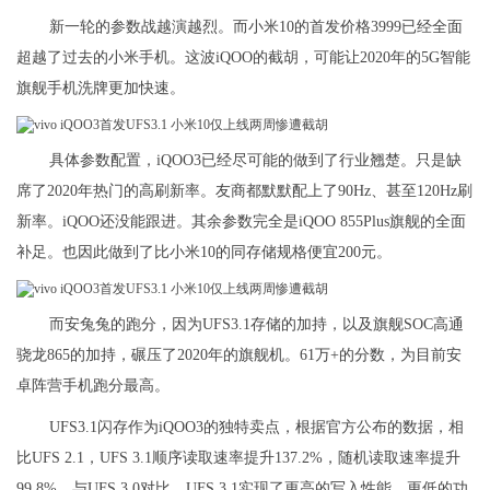
新一轮的参数战越演越烈。而小米10的首发价格3999已经全面
超越了过去的小米手机。这波iQOO的截胡，可能让2020年的5G智能
旗舰手机洗牌更加快速。
具体参数配置，iQOO3已经尽可能的做到了行业翘楚。只是缺
席了2020年热门的高刷新率。友商都默默配上了90Hz、甚至120Hz刷
新率。iQOO还没能跟进。其余参数完全是iQOO 855Plus旗舰的全面
补足。也因此做到了比小米10的同存储规格便宜200元。
而安兔兔的跑分，因为UFS3.1存储的加持，以及旗舰SOC高通
骁龙865的加持，碾压了2020年的旗舰机。61万+的分数，为目前安
卓阵营手机跑分最高。
UFS3.1闪存作为iQOO3的独特卖点，根据官方公布的数据，相
比UFS 2.1，UFS 3.1顺序读取速率提升137.2%，随机读取速率提升
99.8%。与UFS 3.0对比，UFS 3.1实现了更高的写入性能、更低的功