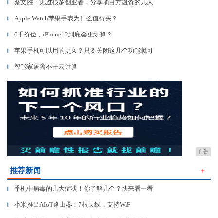
蔡文胜：见过很多创业者，分享项目方融资的几大
▎
Apple Watch苹果手表为什么值得买？
▎
6千价位，iPhone12到底会更划算？
▎
苹果手机可以用的更久？只要关闭这几个功能就可
▎
智能家居离不开云计算
▎
广告
推荐新闻
＋
手机中病毒的几大症状！你了解几个？快来看一看
▎
小米推出AIoT路由器：7根天线，支持WiF
▎