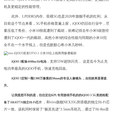
耗及更稳定的性能管理。
此外、LPDDR5内存、双模5G也是2020年旗舰手机的红利。从
目前这个节点来看，5G手机价格普遍上探，iQOO仍旧在行业中，尽
量压低了售价。小米10彻底遭到了截胡，依稀记得去年小米9就曾经
遭到了iQOO一代的截胡。虽然小米9的综合性能与同期的小米10完
全不在一个水平线上，但是也默默心疼小米几秒钟。
，支持55W超快闪充， 这是迄今为止充
iQOO 3配备4440mAh电池
电功率最高的iQOO手机，快速充电回血。
iQOO 3定制一颗1300万像素的50mm的专业人像镜头 ，自拍效果显著提
升。
让我意想不到的是，往往定位KPL专用游戏手机的的iQOO 3 5G竟然给配
，和vivo旗舰NEX35G所搭载的独立Hi-Fi芯
备了AK4377A独立Hi-Fi芯片
片一致。该机同时保留了“极其先进”3.5mm耳机孔，通过了Hi-Res音