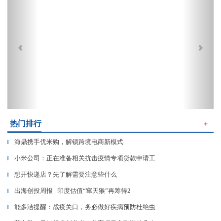
热门排行
＋
海鼎携手优米购，解锁跨境电商新模式
▎
小米公司：正在准备相关抗击疫情专项贷款申请工
▎
想开快递店？先了解需要注意些什么
▎
出海创投周报 | 印度估值“窜天猴”再筹得2
▎
能多洁提醒：战疫关口，务必做好疾病预防杜绝虫
▎