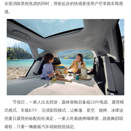
全面消除里程焦虑的同时，弹射起步的快感更使用户尽享跑车既视
感。
节假日，一家人出去郊游，森林座舱后备箱220V电源、露营模
式模式、车载KTV、沉浸影院模式，让帐篷、星空、烧烤、冰啤这
些夏日露营的标配轻松满足，一家人吃着烧烤喝啤酒，跳着舞蹈唱
着歌，只要一辆极狐汽车就能统统搞定。