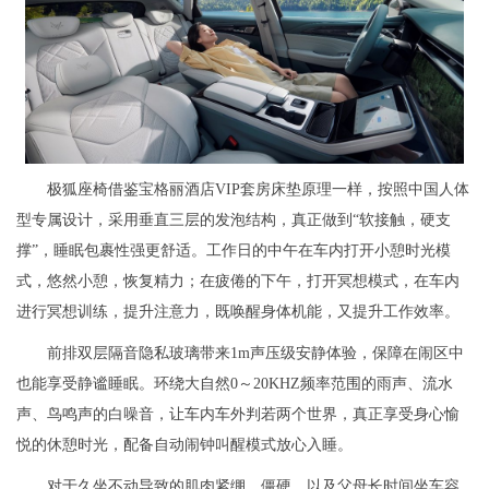
极狐座椅借鉴宝格丽酒店VIP套房床垫原理一样，按照中国人体
型专属设计，采用垂直三层的发泡结构，真正做到“软接触，硬支
撑”，睡眠包裹性强更舒适。工作日的中午在车内打开小憩时光模
式，悠然小憩，恢复精力；在疲倦的下午，打开冥想模式，在车内
进行冥想训练，提升注意力，既唤醒身体机能，又提升工作效率。
前排双层隔音隐私玻璃带来1m声压级安静体验，保障在闹区中
也能享受静谧睡眠。环绕大自然0～20KHZ频率范围的雨声、流水
声、鸟鸣声的白噪音，让车内车外判若两个世界，真正享受身心愉
悦的休憩时光，配备自动闹钟叫醒模式放心入睡。
对于久坐不动导致的肌肉紧绷、僵硬，以及父母长时间坐车容