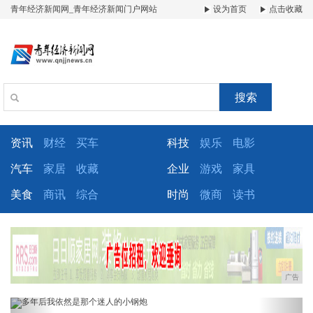
青年经济新闻网_青年经济新闻门户网站
设为首页
点击收藏
搜索
资讯
财经
买车
科技
娱乐
电影
汽车
家居
收藏
企业
游戏
家具
美食
商讯
综合
时尚
微商
读书
广告
Previous
Next