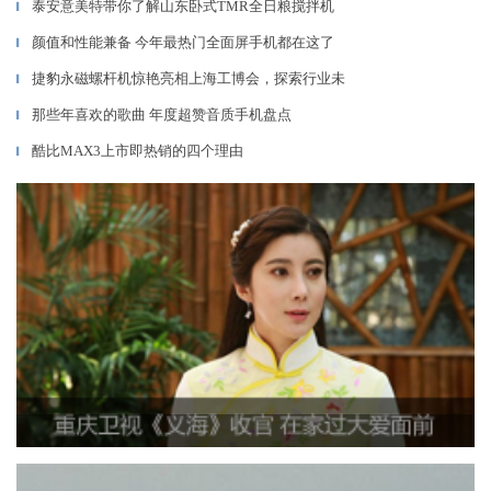
泰安意美特带你了解山东卧式TMR全日粮搅拌机
▎
颜值和性能兼备 今年最热门全面屏手机都在这了
▎
捷豹永磁螺杆机惊艳亮相上海工博会，探索行业未
▎
那些年喜欢的歌曲 年度超赞音质手机盘点
▎
酷比MAX3上市即热销的四个理由
▎