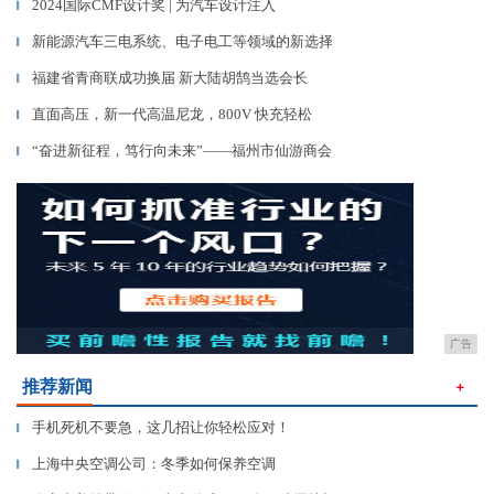
2024国际CMF设计奖 | 为汽车设计注入
▎
新能源汽车三电系统、电子电工等领域的新选择
▎
福建省青商联成功换届 新大陆胡鹄当选会长
▎
直面高压，新一代高温尼龙，800V 快充轻松
▎
“奋进新征程，笃行向未来”——福州市仙游商会
▎
广告
推荐新闻
＋
手机死机不要急，这几招让你轻松应对！
▎
上海中央空调公司：冬季如何保养空调
▎