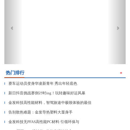
热门排行
＋
赛车运动员变身华凌新青年 秀出年轻底色
▎
新日抖音挑战赛倒计时ing！玩转趣味好运风暴
▎
金发科技高性能材料，智驾旅途中极致体验的最佳
▎
告别散热难题：金发导热塑料大显身手
▎
金发科技无PFAS高性能PC材料:引领环保与
▎