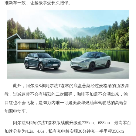
准新车一致，让越级享受长久陪伴。
此外，阿尔法S和阿尔法T森林的底盘悬架经过麦格纳的顶级调
教，过减速带不会有强烈的二次回弹，咖啡不加盖不会洒出来，涂
口红也不会飞花，是30万内唯一可媲美豪华燃油车驾驶感的高端新
能源电动车。
阿尔法S和阿尔法T森林版续航升级至735km、688km，最高零百
加速分别为4.2s、4.6s，私有充电桩实现30分钟充一半里程350km，