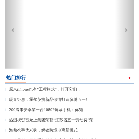
热门排行
＋
原来iPhone也有“工程模式”，打开它们，
▎
暖春钜惠，霍尔茨携新品倾情打造缤纷五一!
▎
200淘来安卓第一台1080P屏幕手机：你知
▎
热烈祝贺雷允上集团荣获“江苏省五一劳动奖”荣
▎
海鼎携手优米购，解锁跨境电商新模式
▎