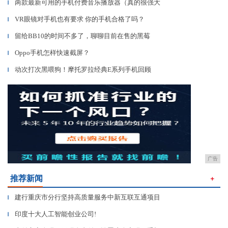
两款最新可用的手机付费音乐播放器（真的很强大
▎
VR眼镜对手机也有要求 你的手机合格了吗？
▎
留给BB10的时间不多了，聊聊目前在售的黑莓
▎
Oppo手机怎样快速截屏？
▎
动次打次黑喂狗！摩托罗拉经典E系列手机回顾
▎
广告
推荐新闻
＋
建行重庆市分行坚持高质量服务中新互联互通项目
▎
印度十大人工智能创业公司!
▎