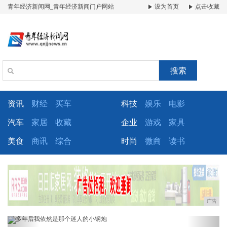
青年经济新闻网_青年经济新闻门户网站
设为首页
点击收藏
搜索
资讯
财经
买车
科技
娱乐
电影
汽车
家居
收藏
企业
游戏
家具
美食
商讯
综合
时尚
微商
读书
广告
Previous
Next