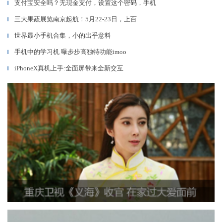
支付宝安全吗？无现金支付，设置这个密码，手机
▎
三大果蔬展览南京起航！5月22-23日，上百
▎
世界最小手机合集，小的出乎意料
▎
手机中的学习机 曝步步高独特功能imoo
▎
iPhoneX真机上手:全面屏带来全新交互
▎