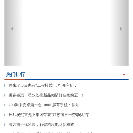
热门排行
＋
原来iPhone也有“工程模式”，打开它们，
▎
暖春钜惠，霍尔茨携新品倾情打造缤纷五一!
▎
200淘来安卓第一台1080P屏幕手机：你知
▎
热烈祝贺雷允上集团荣获“江苏省五一劳动奖”荣
▎
海鼎携手优米购，解锁跨境电商新模式
▎