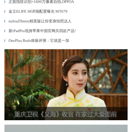
正面指纹识别+1600万像素自拍,OPPOA
▎
金立ELIFE S8详细配置曝光 MT679
▎
nubiaZ9mini精英版让你变身拍照达人
▎
新iPadPro现身苹果中国官网共四款产品!
▎
OnePlus Buds体验评测：它就是一加
▎