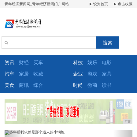
青年经济新闻网_青年经济新闻门户网站
设为首页
点击收藏
搜索
资讯
财经
买车
科技
娱乐
电影
汽车
家居
收藏
企业
游戏
家具
美食
商讯
综合
时尚
微商
读书
广告
Previous
Next