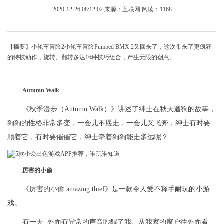
2020-12-26 08:12:02
来源：互联网
阅读：1168
【摘要】小轮车冒险2小轮车冒险Pumped BMX 2又回来了，这次带来了更疯狂
的特技动作，旋转、翻转多达16种技巧组合，产生无限的创意。
Autumn Walk
《秋季漫步（Autumn Walk）》讲述了绅士在秋天遛狗的故事，
狗狗的性格非常多变，一会儿不愿走，一会儿又飞奔，绅士有时要
顺着它，有时要催催它，绅士牵着狗狗能走多远呢？
厉害的小偷
《厉害的小偷 amazing thief》是一款令人爱不释手耐玩的小游
戏。
有一天, 外面有异常的声音吵醒了我。从我家的窗户往外面看,