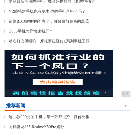
两款最新可用的手机付费音乐播放器（真的很强大
▎
VR眼镜对手机也有要求 你的手机合格了吗？
▎
留给BB10的时间不多了，聊聊目前在售的黑莓
▎
Oppo手机怎样快速截屏？
▎
动次打次黑喂狗！摩托罗拉经典E系列手机回顾
▎
广告
推荐新闻
＋
这几款999元的手机，每一款都很赞，性价比很
▎
同样骁龙865,RealmeX50Pro跑分
▎