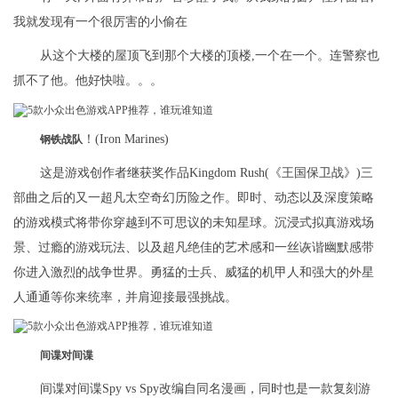
我就发现有一个很厉害的小偷在
从这个大楼的屋顶飞到那个大楼的顶楼,一个在一个。连警察也
抓不了他。他好快啦。。。
！(Iron Marines)
钢铁战队
这是游戏创作者继获奖作品Kingdom Rush(《王国保卫战》)三
部曲之后的又一超凡太空奇幻历险之作。即时、动态以及深度策略
的游戏模式将带你穿越到不可思议的未知星球。沉浸式拟真游戏场
景、过瘾的游戏玩法、以及超凡绝佳的艺术感和一丝诙谐幽默感带
你进入激烈的战争世界。勇猛的士兵、威猛的机甲人和强大的外星
人通通等你来统率，并肩迎接最强挑战。
间谍对间谍
间谍对间谍Spy vs Spy改编自同名漫画，同时也是一款复刻游