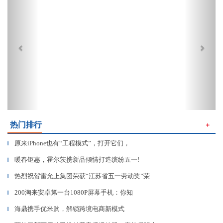
热门排行
＋
原来iPhone也有“工程模式”，打开它们，
▎
暖春钜惠，霍尔茨携新品倾情打造缤纷五一!
▎
热烈祝贺雷允上集团荣获“江苏省五一劳动奖”荣
▎
200淘来安卓第一台1080P屏幕手机：你知
▎
海鼎携手优米购，解锁跨境电商新模式
▎