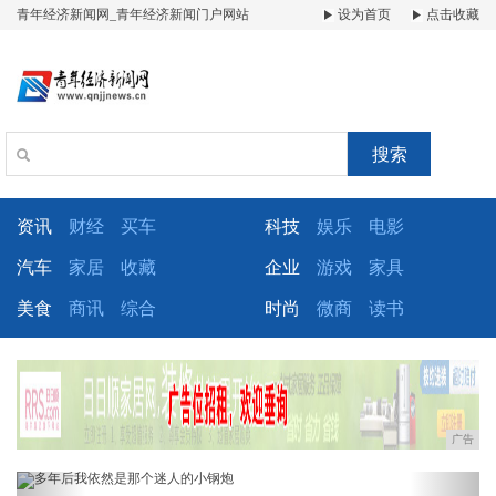
青年经济新闻网_青年经济新闻门户网站
设为首页
点击收藏
搜索
资讯
财经
买车
科技
娱乐
电影
汽车
家居
收藏
企业
游戏
家具
美食
商讯
综合
时尚
微商
读书
广告
Previous
Next