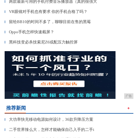
两款最新可用的手机付费音乐播放器（真的很强大
▎
VR眼镜对手机也有要求 你的手机合格了吗？
▎
留给BB10的时间不多了，聊聊目前在售的黑莓
▎
Oppo手机怎样快速截屏？
▎
黑科技变必杀技索尼Z6或配压力触控屏
▎
广告
推荐新闻
＋
大功率快充移动电源如何设计，36款升降压方案
▎
二手世界辣么大，怎样才能确保自己入手的二手i
▎