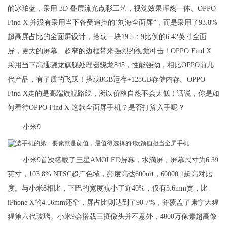
的冰珀蓝，采用 3D 叠层流光点彩工艺，视觉效果浑然一体。OPPO
Find X 并没有采用当下备受追捧的‘刘海全面屏”，而是采用了93.8%
超高屏占比的全面屏设计，搭载一块19.5：9比例的6.42英寸全面
屏，更大的屏幕、超窄的边框带来强烈的视觉冲击！OPPO Find X
采用当下高通骁龙旗舰处理器骁龙845，性能强劲，相比OPPO前几
代产品，有了质的飞跃！搭载8GB运存+128GB存储内存。OPPO
Find X走的是高端旗舰路线，所以价格自然不会太低！话说，你是如
何看待OPPO Find X 这款全面屏手机？是否打算入手呢？
小米9
小米9首次搭载了三星AMOLED屏幕，水滴屏，屏幕尺寸为6.39
英寸，103.8% NTSC超广色域，亮度高达600nit，60000:1超高对比
度。与小米8相比，下巴的宽度减小了近40%，仅有3.6mm宽，比
iPhone X的4.56mm还窄，屏占比则达到了90.7%，并覆盖了康宁大猩
猩第六代玻璃。小米9会搭载三摄像头并不意外，4800万像素超高像