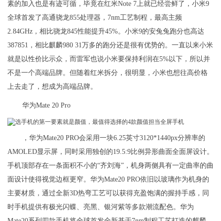
素的加入也是有迹可循，毕竟在红米Note 7上就已经尝鲜了，小米9
全球首发了高通骁龙855处理器，7nm工艺制程，最高主频
2.84GHz，相比骁龙845性能提升45%。小米9的安兔兔跑分也高达
387851，相比麒麟980 31万多的跑分还是很有优势的。一直以来小米
就是以性价比示众，而雷军也说小米要保持利润在5%以下，所以并
不是一个高端品牌。但随着红米拆分，很明显，小米也想往高价格
上去走了，想成为高端品牌。
华为Mate 20 Pro
，华为Mate20 PRO会采用一块6.25英寸3120*1440px分辨率的
AMOLED显示屏，同时采用独创的19.5:9比例异形曲面全面屏设计。
手机顶部存在一条面积不小的“齐刘海”，机身两侧具有一定曲率的曲
面设计使得视觉边框更窄。华为Mate20 PRO依旧以玻璃作为机身的
主要材质，通过全新3D热弯工艺可以获得充盈饱满的握持手感，同
时手机提供有极光闪蝶、亮黑、银河紫等多款潮流配色。华为
Mate20系列四款手机将全球首发全新基于7nm制程工艺打造的麒麟